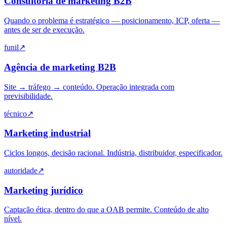
Consultoria de marketing B2B
Quando o problema é estratégico — posicionamento, ICP, oferta —
antes de ser de execução.
funil
↗
Agência de marketing B2B
Site → tráfego → conteúdo. Operação integrada com
previsibilidade.
técnico
↗
Marketing industrial
Ciclos longos, decisão racional. Indústria, distribuidor, especificador.
autoridade
↗
Marketing jurídico
Captação ética, dentro do que a OAB permite. Conteúdo de alto
nível.