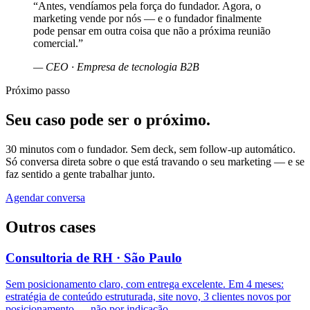
“
Antes, vendíamos pela força do fundador. Agora, o
marketing vende por nós — e o fundador finalmente
pode pensar em outra coisa que não a próxima reunião
comercial.
”
—
CEO · Empresa de tecnologia B2B
Próximo passo
Seu caso pode ser o próximo.
30 minutos com o fundador. Sem deck, sem follow-up automático.
Só conversa direta sobre o que está travando o seu marketing — e se
faz sentido a gente trabalhar junto.
Agendar conversa
Outros cases
Consultoria de RH · São Paulo
Sem posicionamento claro, com entrega excelente. Em 4 meses:
estratégia de conteúdo estruturada, site novo, 3 clientes novos por
posicionamento — não por indicação.